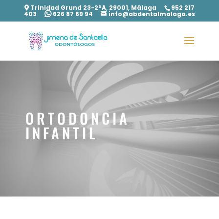
Trinidad Grund 23-2ºA, 29001, Málaga
952 217
403
626 87 69 94
info@abdentalmalaga.es
ORTODONCIA
INFANTIL