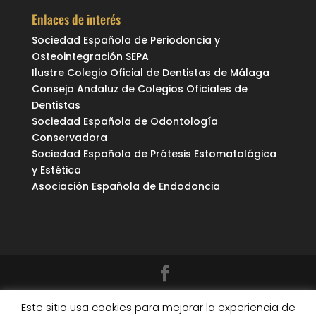
Enlaces de interés
Sociedad Española de Periodoncia y
Osteointegración SEPA
Ilustre Colegio Oficial de Dentistas de Málaga
Consejo Andaluz de Colegios Oficiales de
Dentistas
Sociedad Española de Odontología
Conservadora
Sociedad Española de Prótesis Estomatológica
y Estética
Asociación Española de Endodoncia
© 2019 Jimena de Santaella Odontólogos|
Aviso
Este sitio usa cookies para mejorar la experiencia de
Legal
| Eweb Diseño y Posicionamiento
Web